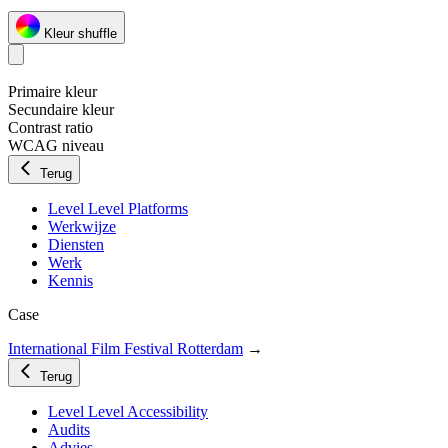
Kleur shuffle
Primaire kleur
Secundaire kleur
Contrast ratio
WCAG niveau
Terug
Level Level Platforms
Werkwijze
Diensten
Werk
Kennis
Case
International Film Festival Rotterdam
→
Terug
Level Level Accessibility
Audits
Advies