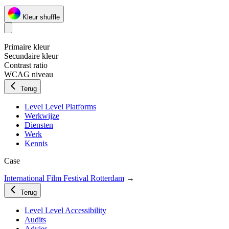
Kleur shuffle
Primaire kleur
Secundaire kleur
Contrast ratio
WCAG niveau
Terug
Level Level Platforms
Werkwijze
Diensten
Werk
Kennis
Case
International Film Festival Rotterdam
→
Terug
Level Level Accessibility
Audits
Advies