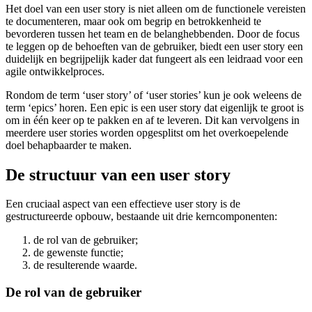
Het doel van een user story is niet alleen om de functionele vereisten
te documenteren, maar ook om begrip en betrokkenheid te
bevorderen tussen het team en de belanghebbenden. Door de focus
te leggen op de behoeften van de gebruiker, biedt een user story een
duidelijk en begrijpelijk kader dat fungeert als een leidraad voor een
agile ontwikkelproces.
Rondom de term ‘user story’ of ‘user stories’ kun je ook weleens de
term ‘epics’ horen. Een epic is een user story dat eigenlijk te groot is
om in één keer op te pakken en af te leveren. Dit kan vervolgens in
meerdere user stories worden opgesplitst om het overkoepelende
doel behapbaarder te maken.
De structuur van een user story
Een cruciaal aspect van een effectieve user story is de
gestructureerde opbouw, bestaande uit drie kerncomponenten:
de rol van de gebruiker;
de gewenste functie;
de resulterende waarde.
De rol van de gebruiker