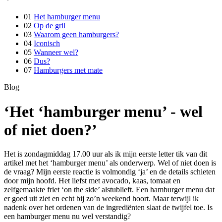
01
Het hamburger menu
02
Op de gril
03
Waarom geen hamburgers?
04
Iconisch
05
Wanneer wel?
06
Dus?
07
Hamburgers met mate
Blog
‘Het ‘hamburger menu’ ­- wel
of niet doen?’
Het is zondagmiddag 17.00 uur als ik mijn eerste letter tik van dit
artikel met het ‘hamburger menu’ als onderwerp. Wel of niet doen is
de vraag? Mijn eerste reactie is volmondig ‘ja’ en de details schieten
door mijn hoofd. Het liefst met avocado, kaas, tomaat en
zelfgemaakte friet ‘on the side’ alstublieft. Een hamburger menu dat
er goed uit ziet en echt bij zo’n weekend hoort. Maar terwijl ik
nadenk over het ordenen van de ingrediënten slaat de twijfel toe. Is
een hamburger­ menu nu wel verstandig?