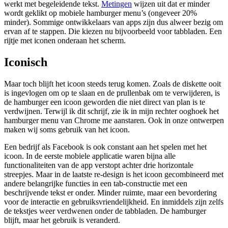
werkt met begeleidende tekst.
Metingen
wijzen uit dat er minder
wordt geklikt op mobiele hamburger menu’s (ongeveer 20%
minder). Sommige ontwikkelaars van apps zijn dus alweer bezig om
ervan af te stappen. Die kiezen nu bijvoorbeeld voor tabbladen. Een
rijtje met iconen onderaan het scherm.
Iconisch
Maar toch blijft het icoon steeds terug komen. Zoals de diskette ooit
is ingevlogen om op te slaan en de prullenbak om te verwijderen, is
de hamburger een icoon geworden die niet direct van plan is te
verdwijnen. Terwijl ik dit schrijf, zie ik in mijn rechter ooghoek het
hamburger menu van Chrome me aanstaren. Ook in onze ontwerpen
maken wij soms gebruik van het icoon.
Een bedrijf als Facebook is ook constant aan het spelen met het
icoon. In de eerste mobiele applicatie waren bijna alle
functionaliteiten van de app verstopt achter drie horizontale
streepjes. Maar in de laatste re-design is het icoon gecombineerd met
andere belangrijke functies in een tab-constructie met een
beschrijvende tekst er onder. Minder ruimte, maar een bevordering
voor de interactie en gebruiksvriendelijkheid. En inmiddels zijn zelfs
de tekstjes weer verdwenen onder de tabbladen. De hamburger
blijft, maar het gebruik is veranderd.