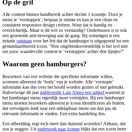
Op de gril
Alle content binnen handbereik achter slechts 1 icoontje. Door je
menu te ‘verstoppen’, bespaar je ruimte en kan je een clean en
consistent responsive design creëren. Want dat is handig en
overzichtelijk. Maar is dit wel zo verstandig? Ondertussen is er ook
een groeiende anti-beweging aan de gang. Bij sommigen is een
irritatie
ontstaan
voor het feit dat de hamburger is uitgegroeid tot een
gestandaardiseerd icoon. “Hoe ongebruiksvriendelijk is het wel niet
om jouw waardevolle content te ‘verstoppen’ achter drie lijntjes?”
Waarom geen hamburgers?
Bezoekers van een website die specifieke informatie willen,
screenen allereerst de ‘body’ van je website. Alle ‘verstopte’
informatie kan dus over het hoofd worden gezien of niet gebruikt.
Halverwege dit jaar
publiceerde Luis Abreu een artikel
waarom je
het hamburger menu eigenlijk moet vermijden. Bij een hamburger
menu moeten bezoekers allereerst je icoon identificeren als button,
dat vervolgens leidt naar een uitklapbaar menu om dan pas de
relevante informatie te vinden. Een extra handeling dus.
Een afbeelding zegt toch meer dan duizend woorden? Althans, dat
zou je zeggen. Uit
onderzoek naar iconen
blijkt dat een icoon beter