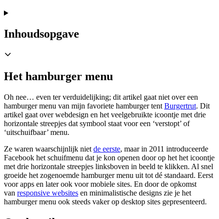
Inhoudsopgave
Het hamburger menu
Oh nee… even ter verduidelijking; dit artikel gaat niet over een
hamburger menu van mijn favoriete hamburger tent
Burgertrut
. Dit
artikel gaat over webdesign en het veelgebruikte icoontje met drie
horizontale streepjes dat symbool staat voor een ‘verstopt’ of
‘uitschuifbaar’ menu.
Ze waren waarschijnlijk niet
de eerste
, maar in 2011 introduceerde
Facebook het schuifmenu dat je kon openen door op het het icoontje
met drie horizontale streepjes linksboven in beeld te klikken. Al snel
groeide het zogenoemde hamburger menu uit tot dé standaard. Eerst
voor apps en later ook voor mobiele sites. En door de opkomst
van
responsive websites
en minimalistische designs zie je het
hamburger menu ook steeds vaker op desktop sites gepresenteerd.