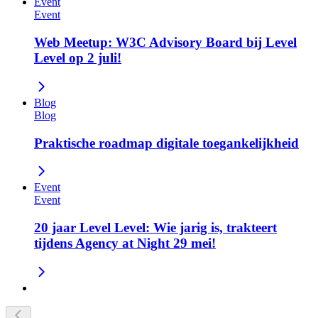
Event
Event
Web Meetup: W3C Advisory Board bij Level
Level op 2 juli!
Blog
Blog
Praktische roadmap digitale toegankelijkheid
Event
Event
20 jaar Level Level: Wie jarig is, trakteert
tijdens Agency at Night 29 mei!