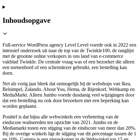
Inhoudsopgave
Full-service WordPress agency Level Level voerde ook in 2022 een
intensief onderzoek uit naar de top van de Twinkle100, de ranglijst
met de grootste online verkopers in ons land van e-commerce
vakblad Twinkle. De centrale vraag was of een bezoeker die alleen
een toetsenbord of een schermlezer gebruikt, een bestelling kan
doen.
Net als vorig jaar bleek dat onmogelijk bij de webshops van Ikea,
Belsimpel, Zalando, About You, Hema, de Bijenkorf, Wehkamp en
MediaMarkt. Alleen Jumbo voerde dusdanig veel wijzigingen door
dat een bestelling nu ook door bezoekers met een beperking kan
worden geplaatst.
Positief is dat bijna alle webwinkels een verbetering van de
eindscore realiseerden ten opzichte van 2021. Jumbo en de
Mediamarkt tonen een stijging van de eindscore van meer dan 20%.
Bij de overige winkels ligt de stijging van dit percentage tussen de 1
en 10%. Gamma is een nieuwkomer in de Webwinkel top 15 en