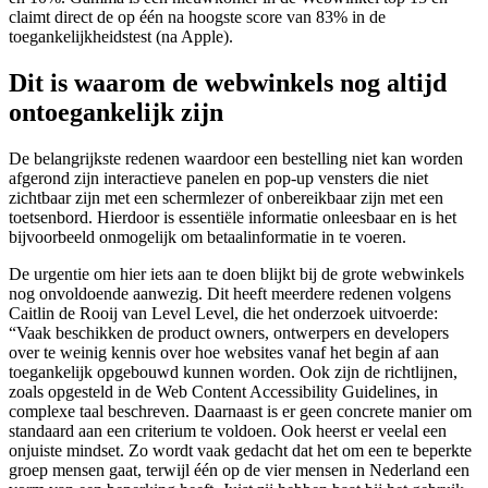
claimt direct de op één na hoogste score van 83% in de
toegankelijkheidstest (na Apple).
Dit is waarom de webwinkels nog altijd
ontoegankelijk zijn
De belangrijkste redenen waardoor een bestelling niet kan worden
afgerond zijn interactieve panelen en pop-up vensters die niet
zichtbaar zijn met een schermlezer of onbereikbaar zijn met een
toetsenbord. Hierdoor is essentiële informatie onleesbaar en is het
bijvoorbeeld onmogelijk om betaalinformatie in te voeren.
De urgentie om hier iets aan te doen blijkt bij de grote webwinkels
nog onvoldoende aanwezig. Dit heeft meerdere redenen volgens
Caitlin de Rooij van Level Level, die het onderzoek uitvoerde:
“Vaak beschikken de product owners, ontwerpers en developers
over te weinig kennis over hoe websites vanaf het begin af aan
toegankelijk opgebouwd kunnen worden. Ook zijn de richtlijnen,
zoals opgesteld in de Web Content Accessibility Guidelines, in
complexe taal beschreven. Daarnaast is er geen concrete manier om
standaard aan een criterium te voldoen. Ook heerst er veelal een
onjuiste mindset. Zo wordt vaak gedacht dat het om een te beperkte
groep mensen gaat, terwijl één op de vier mensen in Nederland een