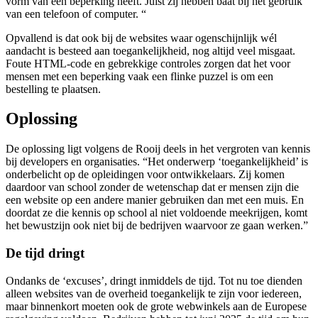
vorm van een beperking heeft. Juist zij hebben baat bij het gebruik
van een telefoon of computer. “
Opvallend is dat ook bij de websites waar ogenschijnlijk wél
aandacht is besteed aan toegankelijkheid, nog altijd veel misgaat.
Foute HTML-code en gebrekkige controles zorgen dat het voor
mensen met een beperking vaak een flinke puzzel is om een
bestelling te plaatsen.
Oplossing
De oplossing ligt volgens de Rooij deels in het vergroten van kennis
bij developers en organisaties. “Het onderwerp ‘toegankelijkheid’ is
onderbelicht op de opleidingen voor ontwikkelaars. Zij komen
daardoor van school zonder de wetenschap dat er mensen zijn die
een website op een andere manier gebruiken dan met een muis. En
doordat ze die kennis op school al niet voldoende meekrijgen, komt
het bewustzijn ook niet bij de bedrijven waarvoor ze gaan werken.”
De tijd dringt
Ondanks de ‘excuses’, dringt inmiddels de tijd. Tot nu toe dienden
alleen websites van de overheid toegankelijk te zijn voor iedereen,
maar binnenkort moeten ook de grote webwinkels aan de Europese