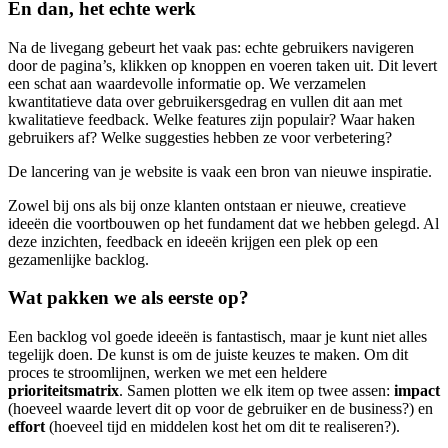
En dan, het echte werk
Na de livegang gebeurt het vaak pas: echte gebruikers navigeren
door de pagina’s, klikken op knoppen en voeren taken uit. Dit levert
een schat aan waardevolle informatie op. We verzamelen
kwantitatieve data over gebruikersgedrag en vullen dit aan met
kwalitatieve feedback. Welke features zijn populair? Waar haken
gebruikers af? Welke suggesties hebben ze voor verbetering?
De lancering van je website is vaak een bron van nieuwe inspiratie.
Zowel bij ons als bij onze klanten ontstaan er nieuwe, creatieve
ideeën die voortbouwen op het fundament dat we hebben gelegd. Al
deze inzichten, feedback en ideeën krijgen een plek op een
gezamenlijke backlog.
Wat pakken we als eerste op?
Een backlog vol goede ideeën is fantastisch, maar je kunt niet alles
tegelijk doen. De kunst is om de juiste keuzes te maken. Om dit
proces te stroomlijnen, werken we met een heldere
prioriteitsmatrix
. Samen plotten we elk item op twee assen:
impact
(hoeveel waarde levert dit op voor de gebruiker en de business?) en
effort
(hoeveel tijd en middelen kost het om dit te realiseren?).