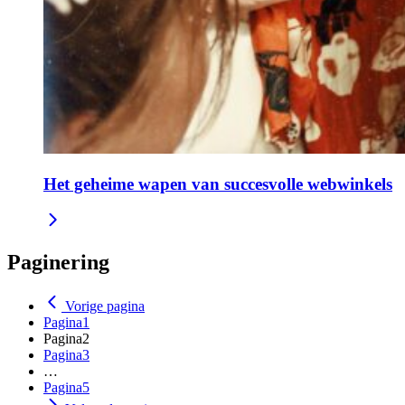
Het geheime wapen van succesvolle webwinkels
Paginering
Vorige pagina
Pagina
1
Pagina
2
Pagina
3
…
Pagina
5