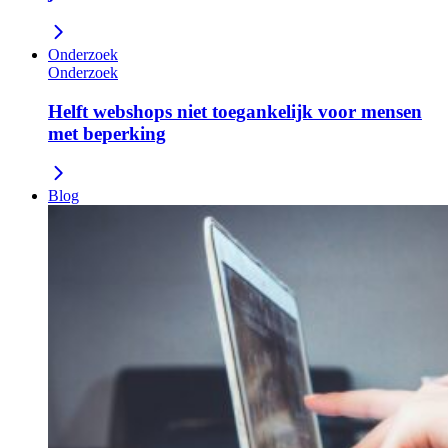
Onderzoek
Onderzoek
Helft webshops niet toegankelijk voor mensen
met beperking
Blog