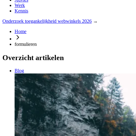
Werk
Kennis
Onderzoek toegankelijkheid webwinkels 2026
→
Home
formulieren
Overzicht artikelen
Blog